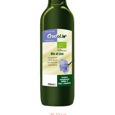
Ceai vrac
Ceaiuri diverse si accesorii
Bauturi
Apa
Sucuri
Vinuri, bere si alte bauturi
Siropuri naturale
Energizante
Carbogazoase
Siropuri Bio
Cacao si inlocuitori
Seminte bio pentru germinat
Seminte din plante oleaginoase
Superalimente bio
Fructe si legume Bio
Alimente de baza
25,12 Lei