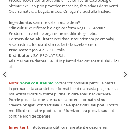
Seminte, fructe uscate, samburi
Produs 100% natural provenit din culturi certificate biologic,
obtinut exclusiv prin procedee mecanice, fara adaos de solventi.
Mixuri, condimente si mirodenii
O sursa naturala bogata în acizi Omega 3 si acid alfa linoleic.
Mixuri
Ingrediente:
seminte selectionate de in*
Condimente
*din culturi certificate biologic conform Reg.CE 834/2007.
Mirodenii
Produsul nu contine organisme modificate genetic.
Termen de valabilitate:
vezi data inscriptionata pe ambalaj.
Maioneza bio
A se pastra la loc uscat si rece, ferit de razele soarelui.
Pesto Bio
Producator:
Joe&Co S.R.L., Italia
Distribuitor:
S.C. PRONAT S.R.L.
Semipreparate
Afla mai multe despre uleiuri in pliantul dedicat acestui ulei.
Click
Specialitati si produse asiatice
aici
Nota:
www.cosultaubio.ro
face tot posibilul pentru a pastra
in permanenta acuratetea informatiilor din aceasta pagina, insa,
mai exista si cazuri (foarte putine) in care apar inadvertente.
Pozele prezentate pe site au un caracter informativ si nu
creeaza obligatii contractuale. Unele specificatii sau pretul pot fi
modificate de catre producator / furnizor fara preaviz sau pot
contine erori de operare.
Important:
Intotdeauna cititi cu mare atentie descrierea,