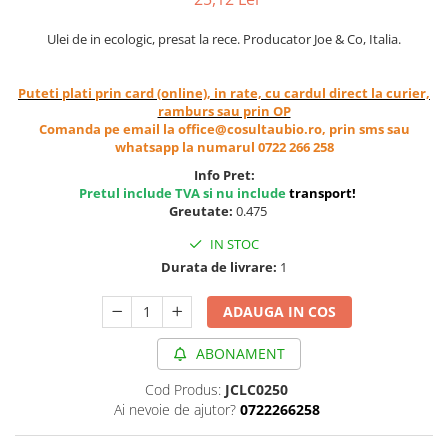
Cereale, fulgi din cereale, mic
dejun
Ulei de in ecologic, presat la rece. Producator Joe & Co, Italia.
Lactate
Bauturi vegetale
Puteti plati prin card (online), in rate, cu cardul direct la curier,
ramburs sau prin OP
Orez, Faina si Premixuri
Comanda pe email la office@cosultaubio.ro, prin sms sau
Ulei, otet
whatsapp la numarul 0722 266 258
Produse din carne
Info Pret:
Sosuri, Ketchup bio
Pretul include TVA si nu include
transport
!
Greutate:
0.475
Pudre si prafuri
Supe
IN STOC
Durata de livrare:
1
Conserve, Pateuri, creme
tartinabile
ADAUGA IN COS
Masline
Leguminoase si seminte
ABONAMENT
Fermenti si gelifianti
Cod Produs:
JCLC0250
Produse din soia
Ai nevoie de ajutor?
0722266258
Sare si inlocuitori
Produse care inlocuiesc carnea