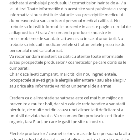
eticheta si ambalajul produsului / cosmeticelor inainte de a-l / a
le utiliza! Toate informatiile din acest site sunt publicate cu scop
informativ si nu substituie sfaturile sau prescriptiile medicului
dumneavoastra sau a oricarui personal medical calificat. Nu
trebuie sa folositi informatiile prezente in aceste pagini cu rolul de
a diagnostica / trata / recomanda produsele noastre in
orice probleme de sanatate ati avea sau in cazul unor boli. Nu
trebuie sa inlocuiti medicamentele si tratamentele prescrise de
personalul medical autorizat.
Va recomandam insistent sa cititi cu atentie toate informatiile
si/sau prospectele produselor / cosmeticelor pe care doriti sa le
cumparati.
Chiar daca le-ati cumparat, mai cititi din nou ingredientele,
prospectele si aveti grija la alergiile alimentare / sau alte alergii /
sau orice alta informatie va ridica un semnal de alarma!
Credem ca o alimentatie sanatoasa este cel mai bun mijloc de
prevenire a multor boli, dar si o cale de redobandire a sanatatii
pierdute, de multe ori din cauza unei alimentatii deficitare si a
unui stil de viata haotic. Va recomandăm produsele certificate
organic, fara E-uri, pe care le gasiti pe site-ul nostru.
Efectele produselor / cosmeticelor variaza de la o persoana la alta
in functie de stilul de viata, metabolism, varsta, stare de sanatate,