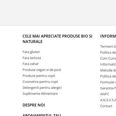
CELE MAI APRECIATE PRODUSE BIO SI
INFORMA
NATURALE
Termeni si
Fara gluten
Politica d
Fara lactoza
Cum Cum
Fara zahar
Informatii
Produse vegan si de post
Metode de
Produse pentru copii
Politica d
Cosmetice pentru copii
Formular 
Detergenti pentru alergici
Garantia 
Suplimente Alimentare
ANPC
A.N.S.V.S.A
DESPRE NOI
Contact
ABONAMENTUL TAU