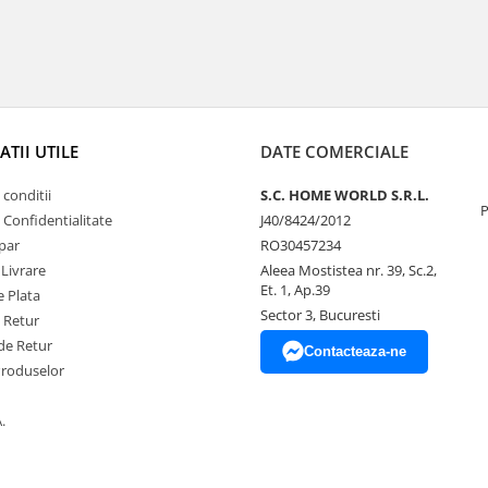
TII UTILE
DATE COMERCIALE
 conditii
S.C. HOME WORLD S.R.L.
P
e Confidentialitate
J40/8424/2012
par
RO30457234
 Livrare
Aleea Mostistea nr. 39, Sc.2,
Et. 1, Ap.39
 Plata
Sector 3, Bucuresti
e Retur
de Retur
Contacteaza-ne
Produselor
.