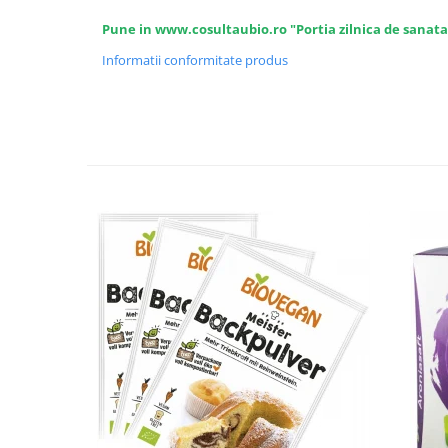
Seminte, fructe uscate, samburi
Pune in www.cosultaubio.ro "Portia zilnica de sanata
Mixuri, condimente si mirodenii
Informatii conformitate produs
Mixuri
Condimente
Mirodenii
Maioneza bio
Pesto Bio
Semipreparate
Specialitati si produse asiatice