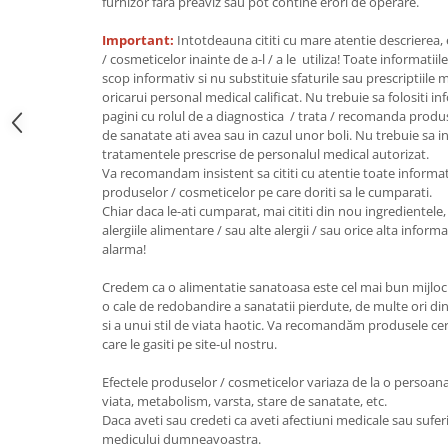
furnizor fara preaviz sau pot contine erori de operare.
Unt, alternativa unt
Important:
Intotdeauna cititi cu mare atentie descrierea,
Paine bio
/ cosmeticelor inainte de a-l / a le utiliza! Toate informatiil
Paste
scop informativ si nu substituie sfaturile sau prescriptiil
oricarui personal medical calificat. Nu trebuie sa folositi i
Terci bio
pagini cu rolul de a diagnostica / trata / recomanda produ
Dulciuri
de sanatate ati avea sau in cazul unor boli. Nu trebuie sa i
tratamentele prescrise de personalul medical autorizat.
Ciocolata
Va recomandam insistent sa cititi cu atentie toate informat
Dulceturi, gemuri, compoturi
produselor / cosmeticelor pe care doriti sa le cumparati.
Creme
Chiar daca le-ati cumparat, mai cititi din nou ingredientele, 
alergiile alimentare / sau alte alergii / sau orice alta infor
Bomboane, Caramele si Jeleuri
alarma!
Biscuiti si napolitane
Inghetata
Credem ca o alimentatie sanatoasa este cel mai bun mijloc 
o cale de redobandire a sanatatii pierdute, de multe ori din
Zahar si indulcitori
si a unui stil de viata haotic. Va recomandăm produsele certi
Batoane
care le gasiti pe site-ul nostru.
Dulciuri bio
Efectele produselor / cosmeticelor variaza de la o persoana l
Guma de mestecat bio
viata, metabolism, varsta, stare de sanatate, etc.
Snacksuri
Daca aveti sau credeti ca aveti afectiuni medicale sau suferi
medicului dumneavoastra.