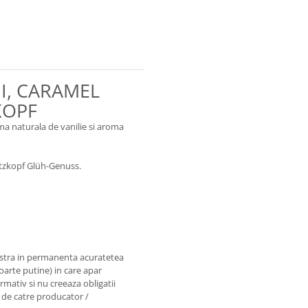
I, CARAMEL
KOPF
ma naturala de vanilie si aroma
 Hitzkopf Glüh-Genuss.
astra in permanenta acuratetea
foarte putine) in care apar
rmativ si nu creeaza obligatii
e de catre producator /