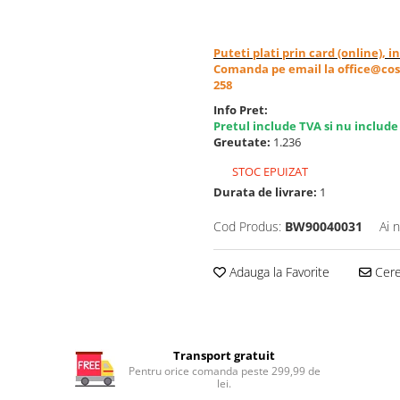
Puteti plati prin card (online), 
Comanda pe email la office@cos
258
Info Pret:
Pretul include TVA si nu include
Greutate:
1.236
STOC EPUIZAT
Durata de livrare:
1
Cod Produs:
BW90040031
Ai 
Adauga la Favorite
Cere 
Transport gratuit
Pentru orice comanda peste 299,99 de
lei.