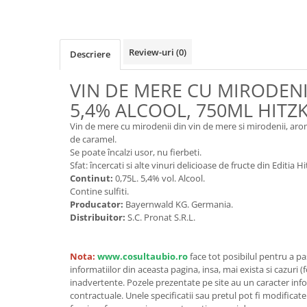
Cereale, fulgi din cereale, mic
dejun
Lactate
Review-uri
(0)
Descriere
Bauturi vegetale
Orez, Faina si Premixuri
VIN DE MERE CU MIRODENI
Ulei, otet
5,4% ALCOOL, 750ML HITZ
Produse din carne
Vin de mere cu mirodenii din vin de mere si mirodenii, aro
Sosuri, Ketchup bio
de caramel.
Pudre si prafuri
Se poate încalzi usor, nu fierbeti.
Sfat: încercati si alte vinuri delicioase de fructe din Editia
Supe
Continut:
0,75L. 5,4% vol. Alcool.
Conserve, Pateuri, creme
Contine sulfiti.
tartinabile
Producator:
Bayernwald KG. Germania.
Masline
Distribuitor:
S.C. Pronat S.R.L.
Leguminoase si seminte
Fermenti si gelifianti
Nota:
www.cosultaubio.ro
face tot posibilul pentru a p
Produse din soia
informatiilor din aceasta pagina, insa, mai exista si cazuri (
inadvertente. Pozele prezentate pe site au un caracter info
Sare si inlocuitori
contractuale. Unele specificatii sau pretul pot fi modificat
Produse care inlocuiesc carnea