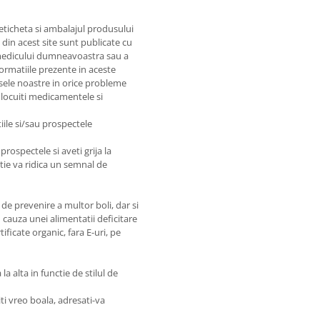
 eticheta si ambalajul produsului
e din acest site sunt publicate cu
e medicului dumneavoastra sau a
nformatiile prezente in aceste
sele noastre in orice probleme
nlocuiti medicamentele si
iile si/sau prospectele
prospectele si aveti grija la
matie va ridica un semnal de
de prevenire a multor boli, dar si
 cauza unei alimentatii deficitare
ficate organic, fara E-uri, pe
a alta in functie de stilul de
ti vreo boala, adresati-va