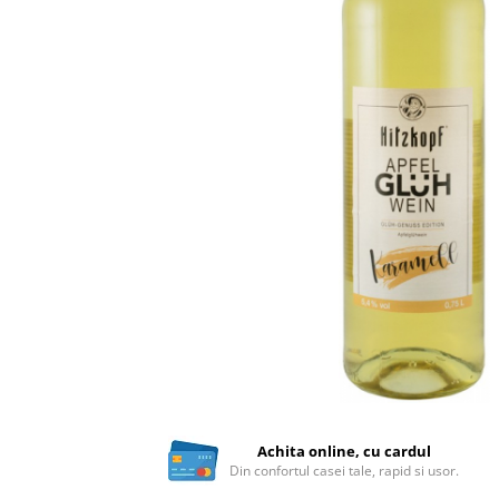
Ceai vrac
Ceaiuri diverse si accesorii
Bauturi
Apa
Sucuri
Vinuri, bere si alte bauturi
Siropuri naturale
Energizante
Carbogazoase
Siropuri Bio
Cacao si inlocuitori
Seminte bio pentru germinat
Seminte din plante oleaginoase
Superalimente bio
Fructe si legume Bio
Achita online, cu cardul
Din confortul casei tale, rapid si usor.
Alimente de baza