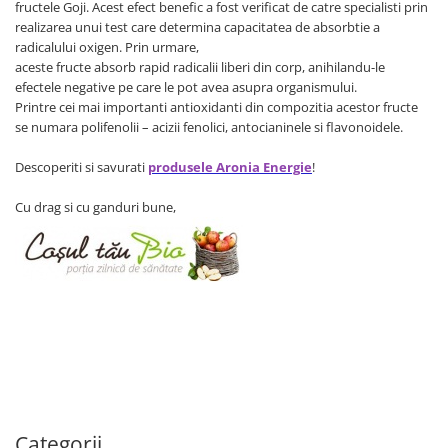
fructele Goji. Acest efect benefic a fost verificat de catre specialisti prin
Cereale, fulgi din cereale, mic
realizarea unui test care determina capacitatea de absorbtie a
dejun
radicalului oxigen. Prin urmare,
Lactate
aceste fructe absorb rapid radicalii liberi din corp, anihilandu-le
Bauturi vegetale
efectele negative pe care le pot avea asupra organismului.
Printre cei mai importanti antioxidanti din compozitia acestor fructe
Orez, Faina si Premixuri
se numara polifenolii – acizii fenolici, antocianinele si flavonoidele.
Ulei, otet
Produse din carne
Descoperiti si savurati
produsele Aronia Energie
!
Sosuri, Ketchup bio
Cu drag si cu ganduri bune,
Pudre si prafuri
Supe
Conserve, Pateuri, creme
tartinabile
Masline
Leguminoase si seminte
Fermenti si gelifianti
Produse din soia
Sare si inlocuitori
Categorii
Produse care inlocuiesc carnea