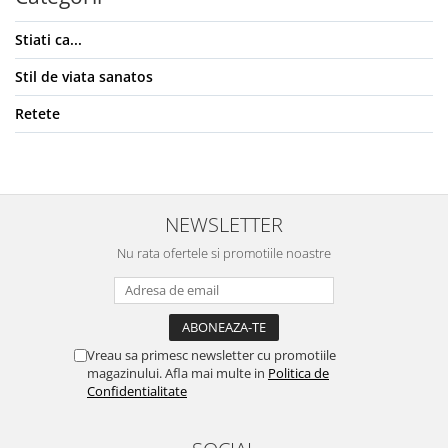
Unt, alternativa unt
Stiati ca...
Paine bio
Paste
Stil de viata sanatos
Terci bio
Retete
Dulciuri
Ciocolata
Dulceturi, gemuri, compoturi
Creme
NEWSLETTER
Bomboane, Caramele si Jeleuri
Nu rata ofertele si promotiile noastre
Biscuiti si napolitane
Inghetata
Zahar si indulcitori
Batoane
Vreau sa primesc newsletter cu promotiile
Dulciuri bio
magazinului. Afla mai multe in
Politica de
Confidentialitate
Guma de mestecat bio
Snacksuri