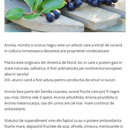
Ceai vrac
Ceaiuri diverse si accesorii
Bauturi
Apa
Sucuri
Vinuri, bere si alte bauturi
Aronia, numita si scorus negru este un arbust care a intrat de curand
Siropuri naturale
in cultura romaneasca deoarece are proprietati vindecatoare.
Energizante
Planta este originara din America de Nord, loc in care o putem gasi in
Carbogazoase
stare naturala, salbatica. A fost aclimatizata pe continentul european
Siropuri Bio
abia in secolul
XIX, atunci cand a fost adusa pentru productia de vinuri si sucuri.
Cacao si inlocuitori
Seminte bio pentru germinat
Aronia face parte din familia roaceea, avand fructe care pot fi negre
sau rosii. Dintre cele 3 specii, Aronia arbutifolia, Aronia prunifolia si
Seminte din plante oleaginoase
Aronia melanocarpa, cea din urma are cel mai mare continut de
Superalimente bio
antioxidanti.
Fructe si legume Bio
Statutul de superaliment vine din faptul ca au o putere antioxidanta
Alimente de baza
foarte mare, depasind fructele de acai, afinele, zmeura, merisoarele si