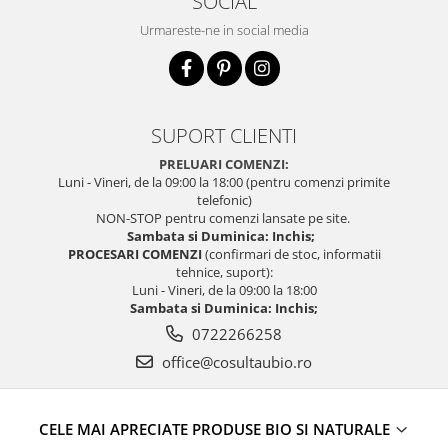
SOCIAL
Seminte, fructe uscate, samburi
Urmareste-ne in social media
Mixuri, condimente si mirodenii
Mixuri
Condimente
Mirodenii
SUPORT CLIENTI
Maioneza bio
PRELUARI COMENZI:
Pesto Bio
Luni - Vineri, de la 09:00 la 18:00 (pentru comenzi primite
Semipreparate
telefonic)
NON-STOP pentru comenzi lansate pe site.
Specialitati si produse asiatice
Sambata si Duminica: Inchis;
PROCESARI COMENZI
(confirmari de stoc, informatii
tehnice, suport):
Luni - Vineri, de la 09:00 la 18:00
Sambata si Duminica: Inchis;
0722266258
office@cosultaubio.ro
CELE MAI APRECIATE PRODUSE BIO SI NATURALE