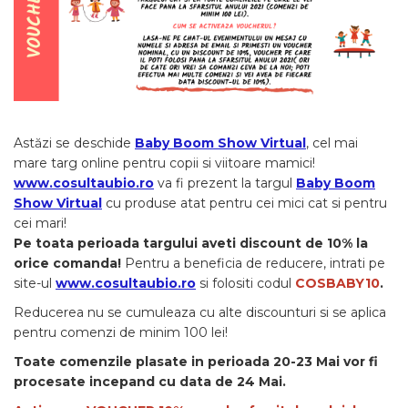
Ceai vrac
Ceaiuri diverse si accesorii
Bauturi
Apa
Sucuri
Vinuri, bere si alte bauturi
Astăzi se deschide
Baby Boom Show Virtual
, cel mai
Siropuri naturale
mare targ online pentru copii si viitoare mamici!
Energizante
www.cosultaubio.ro
va fi prezent la targul
Baby Boom
Show Virtual
cu produse atat pentru cei mici cat si pentru
Carbogazoase
cei mari!
Siropuri Bio
Pe toata perioada targului aveti discount de 10% la
Cacao si inlocuitori
orice comanda!
Pentru a beneficia de reducere, intrati pe
Seminte bio pentru germinat
site-ul
www.cosultaubio.ro
si folositi codul
COSBABY10
.
Seminte din plante oleaginoase
Reducerea nu se cumuleaza cu alte discounturi si se aplica
pentru comenzi de minim 100 lei!
Superalimente bio
Toate comenzile plasate in perioada 20-23 Mai vor fi
Fructe si legume Bio
procesate incepand cu data de 24 Mai.
Alimente de baza