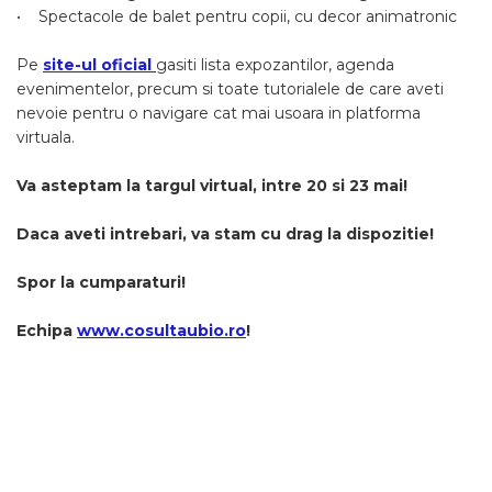
Seminte, fructe uscate, samburi
• Spectacole de balet pentru copii, cu decor animatronic
Mixuri, condimente si mirodenii
Pe
site-ul oficial
gasiti lista expozantilor, agenda
Mixuri
evenimentelor, precum si toate tutorialele de care aveti
Condimente
nevoie pentru o navigare cat mai usoara in platforma
Mirodenii
virtuala.
Maioneza bio
Pesto Bio
Va asteptam la targul virtual, intre 20 si 23 mai!
Semipreparate
Daca aveti intrebari, va stam cu drag la dispozitie!
Specialitati si produse asiatice
Spor la cumparaturi!
Echipa
www.cosultaubio.ro
!