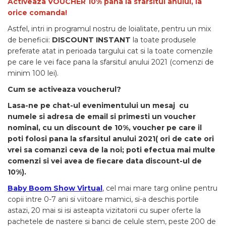
Activeaza VOUCHER 10% pana la sfarsitul anului, la
Cereale, fulgi din cereale, mic
orice comanda!
dejun
Astfel, intri in programul nostru de loialitate, pentru un mix
Lactate
de beneficii:
DISCOUNT INSTANT
la toate produsele
Bauturi vegetale
preferate atat in perioada targului cat si la toate comenzile
Orez, Faina si Premixuri
pe care le vei face pana la sfarsitul anului 2021 (comenzi de
Ulei, otet
minim 100 lei).
Produse din carne
Cum se activeaza voucherul?
Sosuri, Ketchup bio
Lasa-ne pe chat-ul evenimentului un mesaj cu
Pudre si prafuri
numele si adresa de email si primesti un voucher
Supe
nominal, cu un discount de 10%, voucher pe care il
Conserve, Pateuri, creme
poti folosi pana la sfarsitul anului 2021( ori de cate ori
tartinabile
vrei sa comanzi ceva de la noi; poti efectua mai multe
Masline
comenzi si vei avea de fiecare data discount-ul de
Leguminoase si seminte
10%).
Fermenti si gelifianti
Baby Boom Show Virtual
, cel mai mare targ online pentru
Produse din soia
copii intre 0-7 ani si viitoare mamici, si-a deschis portile
astazi, 20 mai si isi asteapta vizitatorii cu super oferte la
Sare si inlocuitori
pachetele de nastere si banci de celule stem, peste 200 de
Produse care inlocuiesc carnea