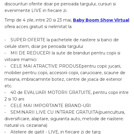
discounturi oferite doar pe perioada targului, cursuri si
Unt, alternativa unt
evenimente LIVE in fiecare zi.
Paine bio
Timp de 4 zile, intre 20 si 23 mai,
Baby Boom Show Virtual
Paste
ofera acces gratuit si nelimitat la:
Terci bio
Dulciuri
• SUPER-OFERTE la pachetele de nastere si banci de
celule stem, doar pe perioada targului
Ciocolata
• MII DE REDUCERI la sute de branduri pentru copii si
Dulceturi, gemuri, compoturi
viitoare mamici
Creme
• CELE MAI ATRACTIVE PRODUSEpentru copii: jucarii,
Bomboane, Caramele si Jeleuri
mobilier pentru copii, accesorii copii, carucioare, scaune de
Biscuiti si napolitane
masina, imbracaminte botez, centre de joaca de exterior
etc.
Inghetata
• 40 de EVALUARI MOTORII GRATUITE, pentru copii intre
Zahar si indulcitori
2 si 10 ani
Batoane
• CELE MAI IMPORTANTE BRAND-URI
Dulciuri bio
• SEMINARII LIVE CU INTRARE GRATUITA(puericultura,
Guma de mestecat bio
diversificare, alaptare, siguranta auto, metode de nastere:
Snacksuri
natural vs. cezariana)
• Ateliere de gatit - LIVE, in fiecare zi de targ