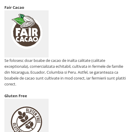
Seminte, fructe uscate, samburi
Fair Cacao
Mixuri, condimente si mirodenii
Mixuri
Condimente
Mirodenii
Maioneza bio
Pesto Bio
Semipreparate
Se folosesc doar boabe de cacao de inalta calitate (calitate
Specialitati si produse asiatice
exceptionala), comercializata echitabil, cultivata in fermele de familie
din Nicaragua, Ecuador, Columbia si Peru. Astfel, se garanteaza ca
boabele de cacao sunt cultivate in mod corect, iar fermierii sunt platiti
corect.
Gluten Free