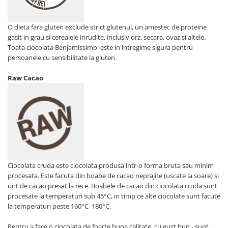
O dieta fara gluten exclude strict glutenul, un amestec de proteine
gasit in grau si cerealele inrudite, inclusiv orz, secara, ovaz si altele.
Toata ciocolata Benjamissimo este in intregime sigura pentru
persoanele cu sensibilitate la gluten.
Raw Cacao
Ciocolata cruda este ciocolata produsa intr-o forma bruta sau minim
procesata. Este facuta din boabe de cacao neprajite (uscate la soare) si
unt de cacao presat la rece. Boabele de cacao din ciocolata cruda sunt
procesate la temperaturi sub 45°C, in timp ce alte ciocolate sunt facute
la temperaturi peste 160°C 180°C.
Pentru a face o ciocolata de foarte buna calitate, cu gust bun - sunt