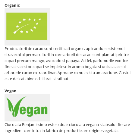
Organic
Unt, alternativa unt
Paine bio
Paste
Terci bio
Dulciuri
Ciocolata
Producatorii de cacao sunt certificati organic, aplicandu-se sistemul
stravechi al permaculturii in care arborii de cacao sunt plantati printre
Dulceturi, gemuri, compoturi
copaci precum mango, avocado si papaya. Astfel, parfumurile exotice
Creme
fine ale acestor copaci se impletesc in aroma bogata si unica a acelui
Bomboane, Caramele si Jeleuri
arborede cacao extraordinar. Aproape ca nu exista amaraciune. Gustul
Biscuiti si napolitane
este delicat, bine echilibrat si rafinat.
Inghetata
Vegan
Zahar si indulcitori
Batoane
Dulciuri bio
Guma de mestecat bio
Ciocolata Benjamissimo este o doar ciocolata vegana si absolut fiecare
Snacksuri
ingredient care intra in fabrica de productie are origine vegetala.