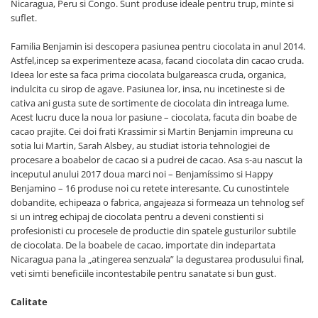
Nicaragua, Peru si Congo. Sunt produse ideale pentru trup, minte si
Cereale, fulgi din cereale, mic
suflet.
dejun
Lactate
Familia Benjamin isi descopera pasiunea pentru ciocolata in anul 2014.
Astfel,incep sa experimenteze acasa, facand ciocolata din cacao cruda.
Bauturi vegetale
Ideea lor este sa faca prima ciocolata bulgareasca cruda, organica,
Orez, Faina si Premixuri
indulcita cu sirop de agave. Pasiunea lor, insa, nu incetineste si de
Ulei, otet
cativa ani gusta sute de sortimente de ciocolata din intreaga lume.
Produse din carne
Acest lucru duce la noua lor pasiune – ciocolata, facuta din boabe de
cacao prajite. Cei doi frati Krassimir si Martin Benjamin impreuna cu
Sosuri, Ketchup bio
sotia lui Martin, Sarah Alsbey, au studiat istoria tehnologiei de
Pudre si prafuri
procesare a boabelor de cacao si a pudrei de cacao. Asa s-au nascut la
Supe
inceputul anului 2017 doua marci noi – Benjamíssimo si Happy
Benjamino – 16 produse noi cu retete interesante. Cu cunostintele
Conserve, Pateuri, creme
dobandite, echipeaza o fabrica, angajeaza si formeaza un tehnolog sef
tartinabile
si un intreg echipaj de ciocolata pentru a deveni constienti si
Masline
profesionisti cu procesele de productie din spatele gusturilor subtile
Leguminoase si seminte
de ciocolata. De la boabele de cacao, importate din indepartata
Nicaragua pana la „atingerea senzuala” la degustarea produsului final,
Fermenti si gelifianti
veti simti beneficiile incontestabile pentru sanatate si bun gust.
Produse din soia
Sare si inlocuitori
Calitate
Produse care inlocuiesc carnea