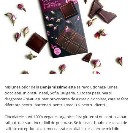
Ceai vrac
Ceaiuri diverse si accesorii
Bauturi
Apa
Sucuri
Vinuri, bere si alte bauturi
Siropuri naturale
Energizante
Carbogazoase
Siropuri Bio
Cacao si inlocuitori
Misiunea celor de la
Benjamissimo
este sa revolutioneze lumea
Seminte bio pentru germinat
ciocolatei. In orasul natal, Sofia, Bulgaria, cu toata pasiunea si
dragostea – si-au asumat provocarea de a crea o ciocolata, care sa faca
Seminte din plante oleaginoase
diferenta pentru parteneri, pentru mediu si pentru clienti.
Superalimente bio
Ciocolatele sunt 100% vegane, organice, fara gluten si nu contin zahar
Fructe si legume Bio
rafinat, dar sunt incredibil de gustoase. Se folosesc boabe de cacao de
Alimente de baza
calitate exceptionala, comercializate echitabil, de la ferme mici din