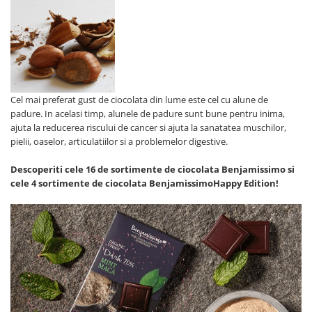
Cel mai preferat gust de ciocolata din lume este cel cu alune de
padure. In acelasi timp, alunele de padure sunt bune pentru inima,
ajuta la reducerea riscului de cancer si ajuta la sanatatea muschilor,
pielii, oaselor, articulatiilor si a problemelor digestive.
Descoperiti cele 16 de sortimente de ciocolata Benjamissimo si
cele 4 sortimente de ciocolata BenjamissimoHappy Edition!