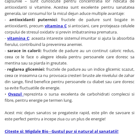
Seminte, fructe uscate, samburi
capsunile – sunt cunoscute pentru concentratia lor ridicata de
antioxidanti si vitamine. Acestea sunt excelente pentru sanatatea
Mixuri, condimente si mirodenii
generala, iar consumul lor la micul dejun aduce multiple avantaje:
Mixuri
-
antioxidanti puternici
: fructele de padure sunt bogate in
antioxidanti, precum
vitamina C
si antociani, care protejeaza celulele
Condimente
corpului de stresul oxidativ si previn imbatranirea prematura.
Mirodenii
-
vitamina C
: aceasta intareste sistemul imunitar si ajuta la absorbtia
Maioneza bio
fierului, contribuind la prevenirea anemiei.
-
sarace in calorii:
fructele de padure au un continut caloric redus,
Pesto Bio
ceea ce le face o alegere ideala pentru persoanele care doresc sa
Semipreparate
mentina sau sa piarda in greutate.
Specialitati si produse asiatice
-
reglarea glicemiei:
fructele de padure au un indice glicemic scazut,
ceea ce inseamna ca nu provoaca cresteri bruste ale nivelului de zahar
din sange, fiind benefice pentru persoanele cu diabet sau care doresc
sa evite fluctuatiile de energie.
•
Ovazul
reprezinta o sursa excelenta de carbohidrati complecsi si
fibre, pentru energie pe termen lung.
Acest mic dejun sanatos se pregateste rapid, este plin de savoare si
este perfect pentru a incepe ziua cu un plus de energie!
Citeste si: Migdale Bio - Gustul pur si natural al sanatatii!