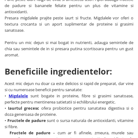
de padure si bananele feliate pentru un plus de vitamine si
Unt, alternativa unt
antioxidanti.
Paine bio
Presara migdalele prajite peste iaurt si fructe. Migdalele vor oferi o
Paste
textura crocanta si un aport suplimentar de proteine si grasimi
sanatoase.
Terci bio
Dulciuri
Pentru un mic dejun si mai bogat in nutrienti, adauga semintele de
Ciocolata
chia sau semintele de in si presara putina scortisoara pentru un gust
aromat.
Dulceturi, gemuri, compoturi
Creme
Beneficiile ingredientelor:
Bomboane, Caramele si Jeleuri
Biscuiti si napolitane
Acest mic dejun nu doar ca este delicios si rapid de preparat, dar vine
Inghetata
si cu numeroase beneficii pentru sanatate:
•
Migdalele
sunt bogate in proteine, fibre si grasimi sanatoase,
Zahar si indulcitori
perfecte pentru mentinerea satietatii si echilibrului energetic.
Batoane
•
Iaurtul grecesc
ofera probiotice pentru sanatatea digestiva si o
Dulciuri bio
doza generoasa de proteine.
Guma de mestecat bio
•
Fructele de padure
sunt o sursa naturala de antioxidanti, vitamine
si fibre.
Snacksuri
Fructele de padure
– cum ar fi afinele, zmeura, murele sau