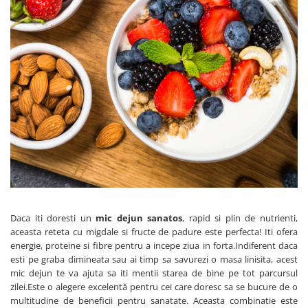
Ceai vrac
Ceaiuri diverse si accesorii
Bauturi
Apa
Sucuri
Vinuri, bere si alte bauturi
Siropuri naturale
Energizante
Carbogazoase
Siropuri Bio
Cacao si inlocuitori
Seminte bio pentru germinat
Daca iti doresti un
mic dejun sanatos
, rapid si plin de nutrienti,
aceasta reteta cu migdale si fructe de padure este perfecta! Iti ofera
Seminte din plante oleaginoase
energie, proteine si fibre pentru a incepe ziua in forta.Indiferent daca
Superalimente bio
esti pe graba dimineata sau ai timp sa savurezi o masa linisita, acest
mic dejun te va ajuta sa iti mentii starea de bine pe tot parcursul
Fructe si legume Bio
zilei.Este o alegere excelentă pentru cei care doresc sa se bucure de o
Alimente de baza
multitudine de beneficii pentru sanatate. Aceasta combinatie este