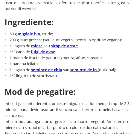
usor de preparat, versatila si ofera un echilibru perfect intre gust si
Cereale, fulgi din cereale, mic
nutrientii esentiali.
dejun
Lactate
Ingrediente:
Bauturi vegetale
Orez, Faina si Premixuri
• 50 g
migdale bio
, crude;
• 200 g iaurt grecesc (sau iaurt vegetal, pentru o optiune vegana);
Ulei, otet
• 1 lingura de
miere
sau
sirop de artar
;
Produse din carne
• 1/2 cana de
fulgi de ovaz
;
Sosuri, Ketchup bio
• 1 mana de fructe de padure (zmeura, afine, capsuni);
• 1 banana feliata;
Pudre si prafuri
• 1 lingura de
seminte de chia
sau
seminte de in
(optional);
Supe
• 1/2 lingurita de scortisoara.
Conserve, Pateuri, creme
tartinabile
Mod de pregatire:
Masline
Leguminoase si seminte
Intr-o tigaie antiaderenta, prajeste migdalele la foc mediu timp de 2-3
Fermenti si gelifianti
minute, pana devin usor aurii si incep sa elibereze aromele. Lasa-le sa
se raceasca.
Produse din soia
Intr-un bol, adauga iaurtul grecesc sau iaurtul vegetal. Amesteca cu
Sare si inlocuitori
mierea sau siropul de artar pentru un plus de dulceata naturala.
Produse care inlocuiesc carnea
Pune peste iaurt fulgii de ovaz si amesteca usor. Apoi adauga fructele