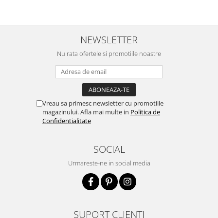
Seminte, fructe uscate, samburi
Mixuri, condimente si mirodenii
Mixuri
NEWSLETTER
Condimente
Nu rata ofertele si promotiile noastre
Mirodenii
Maioneza bio
Pesto Bio
Semipreparate
Vreau sa primesc newsletter cu promotiile
Specialitati si produse asiatice
magazinului. Afla mai multe in
Politica de
Confidentialitate
SOCIAL
Urmareste-ne in social media
SUPORT CLIENTI