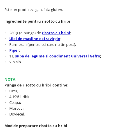
Cereale, fulgi din cereale, mic
Este un produs vegan, fata gluten.
dejun
Lactate
Ingrediente pentru risotto cu hribi
Bauturi vegetale
Orez, Faina si Premixuri
• 280 g (o punga) de
risotto cu hribi
;
•
Ulei de masline extravirgin
;
Ulei, otet
• Parmezan (pentru cei care nu tin post);
Produse din carne
•
Piper
;
Sosuri, Ketchup bio
• 1 L
supa de legume si condiment universal Gefro
;
• Vin alb.
Pudre si prafuri
Supe
Conserve, Pateuri, creme
NOTA:
tartinabile
Punga de risotto cu hribi contine:
• Orez;
Masline
• 4,19% hribi;
Leguminoase si seminte
• Ceapa;
Fermenti si gelifianti
• Morcovi;
Produse din soia
• Dovlecel.
Sare si inlocuitori
Mod de preparare
risotto cu hribi
Produse care inlocuiesc carnea