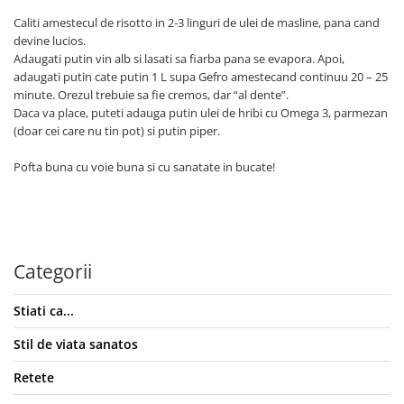
Unt, alternativa unt
Caliti amestecul de risotto in 2-3 linguri de ulei de masline, pana cand
devine lucios.
Paine bio
Adaugati putin vin alb si lasati sa fiarba pana se evapora. Apoi,
Paste
adaugati putin cate putin 1 L supa Gefro amestecand continuu 20 – 25
Terci bio
minute. Orezul trebuie sa fie cremos, dar “al dente”.
Daca va place, puteti adauga putin ulei de hribi cu Omega 3, parmezan
Dulciuri
(doar cei care nu tin pot) si putin piper.
Ciocolata
Dulceturi, gemuri, compoturi
Pofta buna cu voie buna si cu sanatate in bucate!
Creme
Bomboane, Caramele si Jeleuri
Biscuiti si napolitane
Inghetata
Categorii
Zahar si indulcitori
Batoane
Stiati ca...
Dulciuri bio
Stil de viata sanatos
Guma de mestecat bio
Snacksuri
Retete