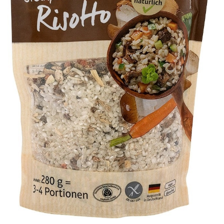
Ceai vrac
Ceaiuri diverse si accesorii
Bauturi
Apa
Sucuri
Vinuri, bere si alte bauturi
Siropuri naturale
Energizante
Carbogazoase
Siropuri Bio
Cacao si inlocuitori
Seminte bio pentru germinat
Seminte din plante oleaginoase
Superalimente bio
Fructe si legume Bio
Alimente de baza