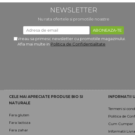
NEWSLETTER
Nu rata ofertele si promotiile noastre
Vreau sa primesc newsletter cu promotiile magazinului.
Afla mai multe in
Politica de Confidentialitate
CELE MAI APRECIATE PRODUSE BIO SI
INFORMATII U
NATURALE
Termeni si condi
Fara gluten
Politica de Conf
Fara lactoza
Cum Cumpar
Fara zahar
Informatii Livr