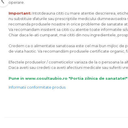
operare.
Unt, alternativa unt
Important:
Intotdeauna cititi cu mare atentie descrierea, eticheta
Paine bio
nu substituie sfaturile sau prescriptiile medicului dumneavoastra sa
Paste
recomanda produsele noastre in orice probleme de sanatate ati av
Terci bio
Va recomandam insistent sa cititi cu atentie toate informatiile si
Chiar daca le-ati cumparat, mai cititi din nou ingredientele, prospec
Dulciuri
Ciocolata
Credem ca o alimentatie sanatoasa este cel mai bun mijloc de preve
de viata haotic. Va recomandăm produsele certificate organic, fara
Dulceturi, gemuri, compoturi
Creme
Efectele produselor / cosmeticelor variaza de la o persoana la alta
Bomboane, Caramele si Jeleuri
Daca aveti sau credeti ca aveti afectiuni medicale sau suferiti 
Biscuiti si napolitane
Pune in www.cosultaubio.ro "Portia zilnica de sanatate!"
Inghetata
Informatii conformitate produs
Zahar si indulcitori
Batoane
Dulciuri bio
Guma de mestecat bio
Snacksuri