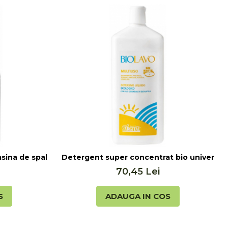
l
ina de spalat rufe, 2l Argital
Detergent super concentrat bio universal B
70,45 Lei
S
ADAUGA IN COS