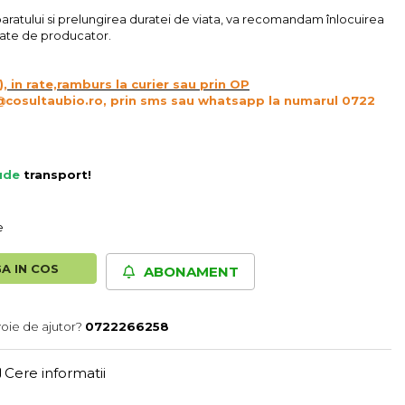
aratului si prelungirea duratei de viata, va recomandam înlocuirea
 date de producator.
), in rate,ramburs la curier sau prin OP
@cosultaubio.ro, prin sms sau whatsapp la numarul 0722
lude
transport
!
e
A IN COS
ABONAMENT
voie de ajutor?
0722266258
Cere informatii