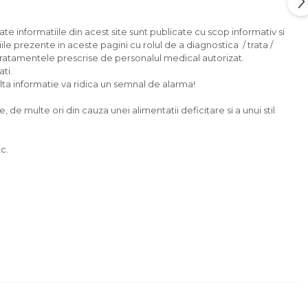
ate informatiile din acest site sunt publicate cu scop informativ si
ile prezente in aceste pagini cu rolul de a diagnostica / trata /
tratamentele prescrise de personalul medical autorizat.
ti.
 alta informatie va ridica un semnal de alarma!
e multe ori din cauza unei alimentatii deficitare si a unui stil
c.