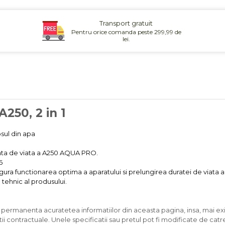
Transport gratuit
Pentru orice comanda peste 299,99 de
lei.
250, 2 in 1
osul din apa
rata de viata a A250 AQUA PRO.
6
igura functionarea optima a aparatului si prelungirea duratei de viata a
l tehnic al produsului.
n permanenta acuratetea informatiilor din aceasta pagina, insa, mai exi
ii contractuale. Unele specificatii sau pretul pot fi modificate de catr