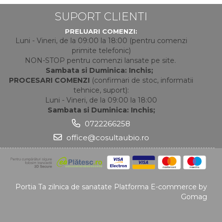
SUPORT CLIENTI
PRELUARI COMENZI:
Luni - Vineri, de la 09:00 la 18:00 (pentru comenzi
primite telefonic)
NON-STOP pentru comenzi lansate pe site.
Sambata si Duminica: Inchis;
PROCESARI COMENZI
(confirmari de stoc, informatii
tehnice, suport):
Luni - Vineri, de la 09:00 la 18:00
Sambata si Duminica: Inchis;
0722266258
office@cosultaubio.ro
Portia Ta zilnica de sanatate
Platforma E-commerce by
Gomag