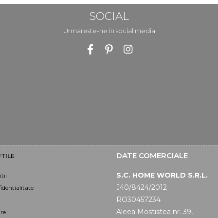
SOCIAL
Urmareste-ne in social media
DATE COMERCIALE
TILE
S.C. HOME WORLD S.R.L.
tii
J40/8424/2012
identialitate
RO30457234
Aleea Mostistea nr. 39,
are