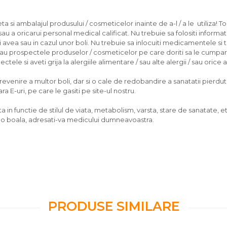
 si ambalajul produsului / cosmeticelor inainte de a-l / a le utiliza! To
u a oricarui personal medical calificat. Nu trebuie sa folositi informati
ea sau in cazul unor boli. Nu trebuie sa inlocuiti medicamentele si 
/sau prospectele produselor / cosmeticelor pe care doriti sa le cumpara
tele si aveti grija la alergiile alimentare / sau alte alergii / sau orice
nire a multor boli, dar si o cale de redobandire a sanatatii pierdute, d
 E-uri, pe care le gasiti pe site-ul nostru.
 in functie de stilul de viata, metabolism, varsta, stare de sanatate, et
vreo boala, adresati-va medicului dumneavoastra.
PRODUSE SIMILARE