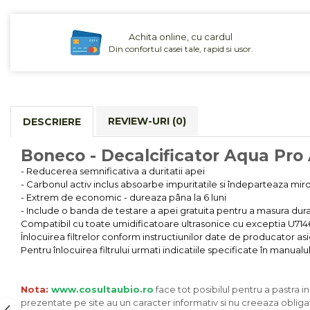
Cereale, fulgi din cereale, mic
dejun
Achita online, cu cardul
Lactate
Din confortul casei tale, rapid si usor.
Bauturi vegetale
Orez, Faina si Premixuri
Ulei, otet
Produse din carne
REVIEW-URI
(0)
DESCRIERE
Sosuri, Ketchup bio
Pudre si prafuri
Boneco - Decalcificator Aqua Pro A
Supe
- Reducerea semnificativa a duritatii apei
- Carbonul activ inclus absoarbe impuritatile si îndeparteaza mir
Conserve, Pateuri, creme
- Extrem de economic - dureaza pâna la 6 luni
tartinabile
- Include o banda de testare a apei gratuita pentru a masura du
Masline
Compatibil cu toate umidificatoare ultrasonice cu exceptia U714
Leguminoase si seminte
Înlocuirea filtrelor conform instructiunilor date de producator as
Pentru înlocuirea filtrului urmati indicatiile specificate în manualu
Fermenti si gelifianti
Produse din soia
Sare si inlocuitori
Nota:
www.cosultaubio.ro
face tot posibilul pentru a pastra i
prezentate pe site au un caracter informativ si nu creeaza obligat
Produse care inlocuiesc carnea