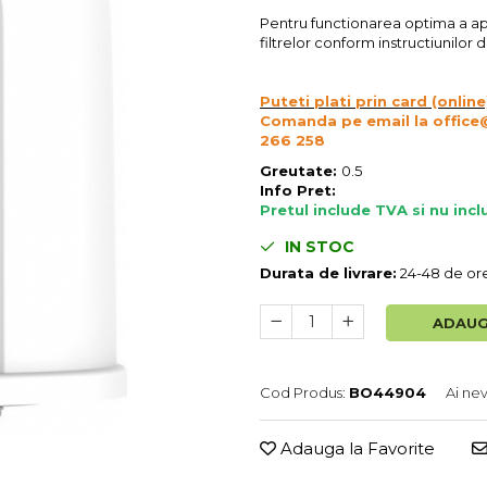
Pentru functionarea optima a ap
filtrelor conform instructiunilor
Puteti plati prin card (online
Comanda pe email la office
266 258
Greutate:
0.5
Info Pret:
Pretul include TVA si nu inc
IN STOC
Durata de livrare:
24-48 de or
ADAUG
Cod Produs:
BO44904
Ai ne
Adauga la Favorite