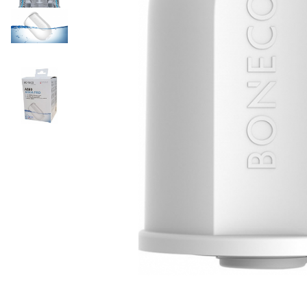
Ceai vrac
Ceaiuri diverse si accesorii
Bauturi
Apa
Sucuri
Vinuri, bere si alte bauturi
Siropuri naturale
Energizante
Carbogazoase
Siropuri Bio
Cacao si inlocuitori
Seminte bio pentru germinat
Seminte din plante oleaginoase
Superalimente bio
Fructe si legume Bio
Alimente de baza