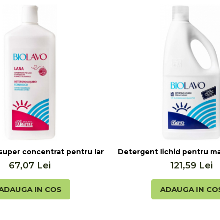
, 1000ml Argital
uper concentrat pentru lana si tesaturi fine, 1000ml Argita
Detergent lichid pentru mas
67,07 Lei
121,59 Lei
ADAUGA IN COS
ADAUGA IN CO