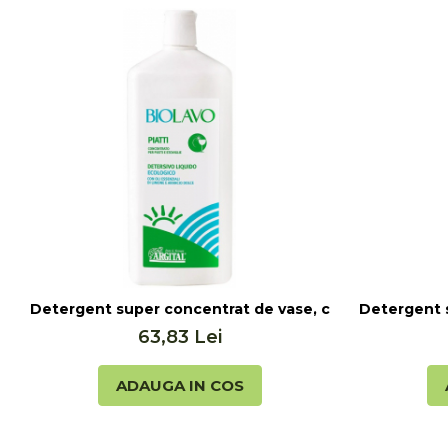
Seminte, fructe uscate, samburi
Mixuri, condimente si mirodenii
Mixuri
Condimente
Mirodenii
Maioneza bio
Pesto Bio
Semipreparate
Specialitati si produse asiatice
Detergent super concentrat de vase, cu lamaie Biolavo
Detergent s
63,83 Lei
ADAUGA IN COS