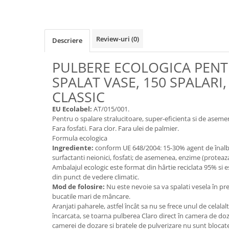
Cereale, fulgi din cereale, mic
dejun
Lactate
Review-uri
(0)
Descriere
Bauturi vegetale
Orez, Faina si Premixuri
PULBERE ECOLOGICA PENT
Ulei, otet
SPALAT VASE, 150 SPALARI,
Produse din carne
CLASSIC
Sosuri, Ketchup bio
EU Ecolabel:
AT/015/001.
Pudre si prafuri
Pentru o spalare stralucitoare, super-eficienta si de asem
Supe
Fara fosfati. Fara clor. Fara ulei de palmier.
Conserve, Pateuri, creme
Formula ecologica
tartinabile
Ingrediente:
conform UE 648/2004: 15-30% agent de înalb
surfactanti neionici, fosfati; de asemenea, enzime (proteaz
Masline
Ambalajul ecologic este format din hârtie reciclata 95% si
Leguminoase si seminte
din punct de vedere climatic.
Mod de folosire:
Nu este nevoie sa va spalati vesela în pre
Fermenti si gelifianti
bucatile mari de mâncare.
Produse din soia
Aranjati paharele, astfel încât sa nu se frece unul de celala
Sare si inlocuitori
încarcata, se toarna pulberea Claro direct în camera de doz
camerei de dozare si bratele de pulverizare nu sunt blocat
Produse care inlocuiesc carnea