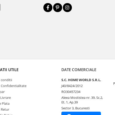
TII UTILE
DATE COMERCIALE
 conditii
S.C. HOME WORLD S.R.L.
P
e Confidentialitate
J40/8424/2012
par
RO30457234
 Livrare
Aleea Mostistea nr. 39, Sc.2,
Et. 1, Ap.39
 Plata
Sector 3, Bucuresti
e Retur