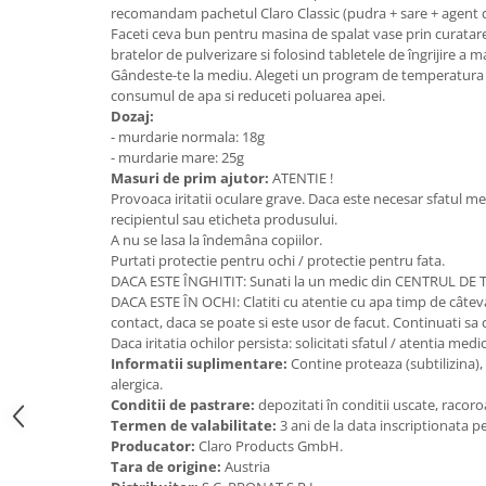
recomandam pachetul Claro Classic (pudra + sare + agent de
Unt, alternativa unt
Faceti ceva bun pentru masina de spalat vase prin curatarea
Paine bio
bratelor de pulverizare si folosind tabletele de îngrijire a ma
Gândeste-te la mediu. Alegeti un program de temperatura sc
Paste
consumul de apa si reduceti poluarea apei.
Terci bio
Dozaj:
Dulciuri
- murdarie normala: 18g
- murdarie mare: 25g
Ciocolata
Masuri de prim ajutor:
ATENTIE !
Dulceturi, gemuri, compoturi
Provoaca iritatii oculare grave. Daca este necesar sfatul m
recipientul sau eticheta produsului.
Creme
A nu se lasa la îndemâna copiilor.
Bomboane, Caramele si Jeleuri
Purtati protectie pentru ochi / protectie pentru fata.
DACA ESTE ÎNGHITIT: Sunati la un medic din CENTRUL DE T
Biscuiti si napolitane
DACA ESTE ÎN OCHI: Clatiti cu atentie cu apa timp de câteva
Inghetata
contact, daca se poate si este usor de facut. Continuati sa cl
Zahar si indulcitori
Daca iritatia ochilor persista: solicitati sfatul / atentia medic
Informatii suplimentare:
Contine proteaza (subtilizina)
Batoane
alergica.
Dulciuri bio
Conditii de pastrare:
depozitati în conditii uscate, racoroa
Guma de mestecat bio
Termen de valabilitate:
3 ani de la data inscriptionata p
Producator:
Claro Products GmbH.
Snacksuri
Tara de origine:
Austria