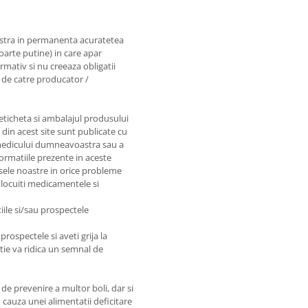
astra in permanenta acuratetea
foarte putine) in care apar
rmativ si nu creeaza obligatii
e de catre producator /
 eticheta si ambalajul produsului
e din acest site sunt publicate cu
e medicului dumneavoastra sau a
nformatiile prezente in aceste
sele noastre in orice probleme
nlocuiti medicamentele si
iile si/sau prospectele
prospectele si aveti grija la
matie va ridica un semnal de
de prevenire a multor boli, dar si
 cauza unei alimentatii deficitare