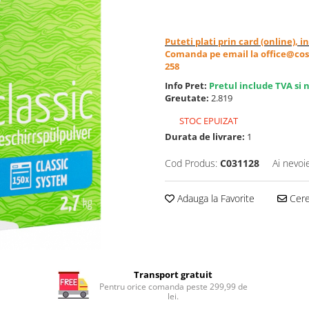
Puteti plati prin card (online), 
Comanda pe email la office@cos
258
Info Pret:
Pretul include TVA si 
Greutate:
2.819
STOC EPUIZAT
Durata de livrare:
1
Cod Produs:
C031128
Ai nevoi
Adauga la Favorite
Cere 
Transport gratuit
Pentru orice comanda peste 299,99 de
lei.