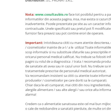
Seminte, fructe uscate, samburi
Distribuitor:
S.C. PRONAT S.R.L.
Mixuri, condimente si mirodenii
Nota:
www.cosultaubio.ro
face tot posibilul pentru a p
Mixuri
informatiilor din aceasta pagina, insa, mai exista si cazuri (
Condimente
inadvertente. Pozele prezentate pe site au un caracter info
Mirodenii
contractuale. Unele specificatii sau pretul pot fi modificat
furnizor fara preaviz sau pot contine erori de operare.
Maioneza bio
Pesto Bio
Important:
Intotdeauna cititi cu mare atentie descrierea,
/ cosmeticelor inainte de a-l / a le utiliza! Toate informatiil
Semipreparate
scop informativ si nu substituie sfaturile sau prescriptiil
Specialitati si produse asiatice
oricarui personal medical calificat. Nu trebuie sa folositi i
pagini cu rolul de a diagnostica / trata / recomanda produ
de sanatate ati avea sau in cazul unor boli. Nu trebuie sa i
tratamentele prescrise de personalul medical autorizat.
Va recomandam insistent sa cititi cu atentie toate informat
produselor / cosmeticelor pe care doriti sa le cumparati.
Chiar daca le-ati cumparat, mai cititi din nou ingredientele, 
alergiile alimentare / sau alte alergii / sau orice alta infor
alarma!
Credem ca o alimentatie sanatoasa este cel mai bun mijloc 
o cale de redobandire a sanatatii pierdute, de multe ori din