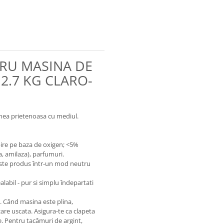
RU MASINA DE
 2.7 KG CLARO-
enea prietenoasa cu mediul.
ire pe baza de oxigen; <5%
a, amilaza), parfumuri.
 este produs într-un mod neutru
alabil - pur si simplu îndepartati
lt. Când masina este plina,
are uscata. Asigura-te ca clapeta
e. Pentru tacâmuri de argint,