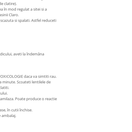
 clatire).
 în mod regulat a sitei si a
sinii Claro.
azuta si spalati. Astfel reduceti
edicului, aveti la îndemâna
OXICOLOGIE daca va simtiti rau.
 minute. Scoateti lentilele de
atiti.
ului.
, amilaza. Poate produce o reactie
se, în cutii închise.
e ambalaj.