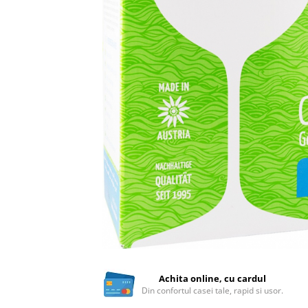
Ceai vrac
Ceaiuri diverse si accesorii
Bauturi
Apa
Sucuri
Vinuri, bere si alte bauturi
Siropuri naturale
Energizante
Carbogazoase
Siropuri Bio
Cacao si inlocuitori
Seminte bio pentru germinat
Seminte din plante oleaginoase
Superalimente bio
Fructe si legume Bio
Achita online, cu cardul
Din confortul casei tale, rapid si usor.
Alimente de baza