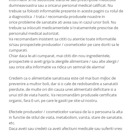
dumneavoastra sau a oricarui personal medical calificat. Nu
trebuie sa folositi informatiile prezente in aceste pagini cu rolul de
a diagnostica / trata / recomanda produsele noastre in
orice probleme de sanatate ati avea sau in cazul unor boli. Nu
trebuie sa inlocuiti medicamentele si tratamentele prescrise de
personalul medical autorizat.
Va recomandam insistent sa cititi cu atentie toate informatiile
si/sau prospectele produselor / cosmeticelor pe care doriti sa le
cumparati.
Chiar daca le-ati cumparat, mai cititi din nou ingredientele,
prospectele si aveti grija la alergiile alimentare / sau alte alergii /
sau orice alta informatie va ridica un semnal de alarma!
Credem ca o alimentatie sanatoasa este cel mai bun mijloc de
prevenire a multor boli, dar si o cale de redobandire a sanatatii
pierdute, de multe ori din cauza unei alimentatii deficitare si a
unui stil de viata haotic. Va recomandăm produsele certificate
organic, fara E-uri, pe care le gasiti pe site-ul nostru.
Efectele produselor / cosmeticelor variaza de la o persoana la alta
in functie de stilul de viata, metabolism, varsta, stare de sanatate,
etc.
Daca aveti sau credeti ca aveti afectiuni medicale sau suferiti vreo