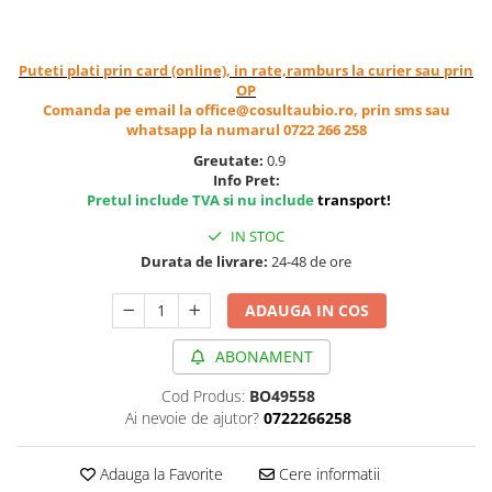
Cereale, fulgi din cereale, mic
dejun
Lactate
Puteti plati prin card (online), in rate,ramburs la curier sau prin
OP
Bauturi vegetale
Comanda pe email la office@cosultaubio.ro, prin sms sau
Orez, Faina si Premixuri
whatsapp la numarul 0722 266 258
Ulei, otet
Greutate:
0.9
Produse din carne
Info Pret:
Pretul include TVA si nu include
transport
!
Sosuri, Ketchup bio
IN STOC
Pudre si prafuri
Durata de livrare:
24-48 de ore
Supe
Conserve, Pateuri, creme
ADAUGA IN COS
tartinabile
Masline
ABONAMENT
Leguminoase si seminte
Cod Produs:
BO49558
Fermenti si gelifianti
Ai nevoie de ajutor?
0722266258
Produse din soia
Sare si inlocuitori
Adauga la Favorite
Cere informatii
Produse care inlocuiesc carnea