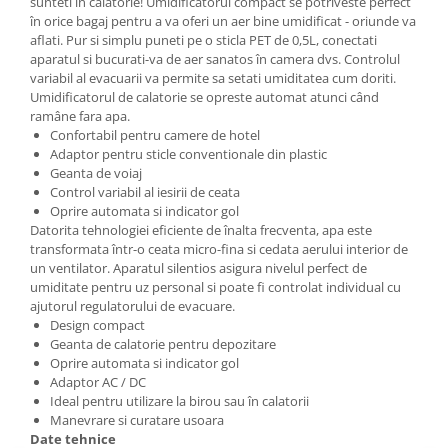
Seminte, fructe uscate, samburi
sunteti în calatorie! Umidificatorul compact se potriveste perfect
în orice bagaj pentru a va oferi un aer bine umidificat - oriunde va
Mixuri, condimente si mirodenii
aflati. Pur si simplu puneti pe o sticla PET de 0,5L, conectati
aparatul si bucurati-va de aer sanatos în camera dvs. Controlul
Mixuri
variabil al evacuarii va permite sa setati umiditatea cum doriti.
Condimente
Umidificatorul de calatorie se opreste automat atunci când
Mirodenii
ramâne fara apa.
Confortabil pentru camere de hotel
Maioneza bio
Adaptor pentru sticle conventionale din plastic
Pesto Bio
Geanta de voiaj
Semipreparate
Control variabil al iesirii de ceata
Oprire automata si indicator gol
Specialitati si produse asiatice
Datorita tehnologiei eficiente de înalta frecventa, apa este
transformata într-o ceata micro-fina si cedata aerului interior de
un ventilator. Aparatul silentios asigura nivelul perfect de
umiditate pentru uz personal si poate fi controlat individual cu
ajutorul regulatorului de evacuare.
Design compact
Geanta de calatorie pentru depozitare
Oprire automata si indicator gol
Adaptor AC / DC
Ideal pentru utilizare la birou sau în calatorii
Manevrare si curatare usoara
Date tehnice