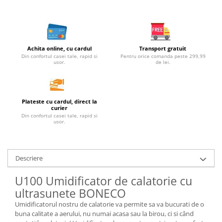
Unt, alternativa unt
Paine bio
Paste
Achita online, cu cardul
Transport gratuit
Terci bio
Din confortul casei tale, rapid si
Pentru orice comanda peste 299,99
Dulciuri
usor.
de lei.
Ciocolata
Dulceturi, gemuri, compoturi
Plateste cu cardul, direct la
Creme
curier
Bomboane, Caramele si Jeleuri
Din confortul casei tale, rapid si
usor.
Biscuiti si napolitane
Inghetata
Zahar si indulcitori
Descriere
Batoane
U100 Umidificator de calatorie cu
Dulciuri bio
ultrasunete BONECO
Guma de mestecat bio
Umidificatorul nostru de calatorie va permite sa va bucurati de o
Snacksuri
buna calitate a aerului, nu numai acasa sau la birou, ci si când