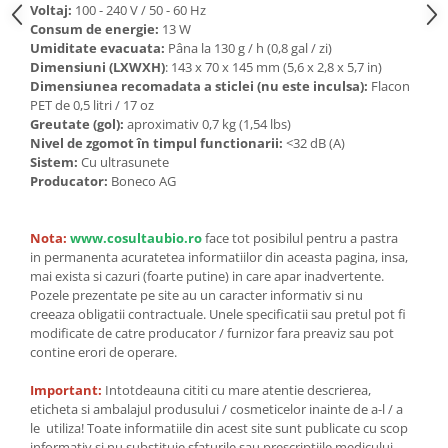
Voltaj:
100 - 240 V / 50 - 60 Hz
Consum de energie:
13 W
Umiditate evacuata:
Pâna la 130 g / h (0,8 gal / zi)
Dimensiuni (LXWXH)
: 143 x 70 x 145 mm (5,6 x 2,8 x 5,7 in)
Dimensiunea recomadata a sticlei (nu este inculsa):
Flacon
PET de 0,5 litri / 17 oz
Greutate (gol):
aproximativ 0,7 kg (1,54 lbs)
Nivel de zgomot în timpul functionarii:
<32 dB (A)
Sistem:
Cu ultrasunete
Producator:
Boneco AG
Nota:
www.cosultaubio.ro
face tot posibilul pentru a pastra
in permanenta acuratetea informatiilor din aceasta pagina, insa,
mai exista si cazuri (foarte putine) in care apar inadvertente.
Pozele prezentate pe site au un caracter informativ si nu
creeaza obligatii contractuale. Unele specificatii sau pretul pot fi
modificate de catre producator / furnizor fara preaviz sau pot
contine erori de operare.
Important:
Intotdeauna cititi cu mare atentie descrierea,
eticheta si ambalajul produsului / cosmeticelor inainte de a-l / a
le utiliza! Toate informatiile din acest site sunt publicate cu scop
informativ si nu substituie sfaturile sau prescriptiile medicului