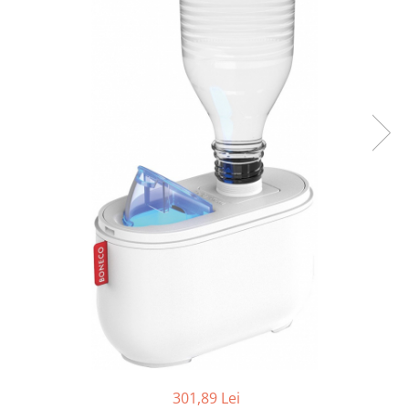
Ceai vrac
Ceaiuri diverse si accesorii
Bauturi
Apa
Sucuri
Vinuri, bere si alte bauturi
Siropuri naturale
Energizante
Carbogazoase
Siropuri Bio
Cacao si inlocuitori
Seminte bio pentru germinat
Seminte din plante oleaginoase
Superalimente bio
Fructe si legume Bio
Alimente de baza
301,89 Lei