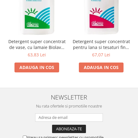
Detergent super concentrat
Detergent super concentrat
de vase, cu lamaie Biolavo,
pentru lana si tesaturi fine,
1000ml Argital
1000ml Argital
63,83 Lei
67,07 Lei
ADAUGA IN COS
ADAUGA IN COS
NEWSLETTER
Nu rata ofertele si promotiile noastre
Vreau sa primesc newsletter cu promotiile