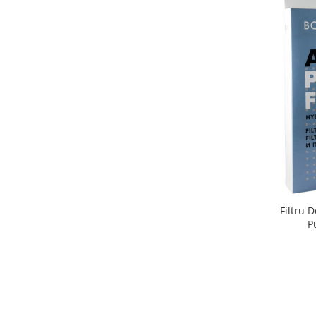
Unt, alternativa unt
Paine bio
Paste
Terci bio
Dulciuri
Ciocolata
Dulceturi, gemuri, compoturi
Creme
Bomboane, Caramele si Jeleuri
Biscuiti si napolitane
Inghetata
Filtru 
Zahar si indulcitori
P
Batoane
Dulciuri bio
Guma de mestecat bio
Snacksuri