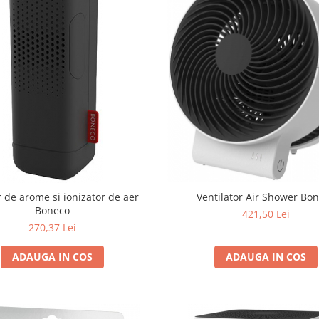
r de arome si ionizator de aer
Ventilator Air Shower Bo
Boneco
421,50 Lei
270,37 Lei
ADAUGA IN COS
ADAUGA IN COS