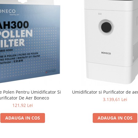
De Polen Pentru Umidificator Si
Umidificator si Purificator de 
urificator De Aer Boneco
3.139,61 Lei
121,92 Lei
ADAUGA IN COS
ADAUGA IN COS