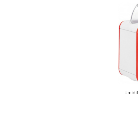
Seminte, fructe uscate, samburi
Mixuri, condimente si mirodenii
Mixuri
Condimente
Mirodenii
Maioneza bio
Pesto Bio
Semipreparate
Specialitati si produse asiatice
Umidif