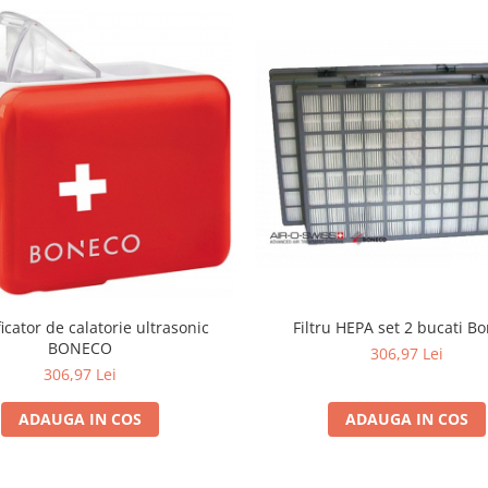
icator de calatorie ultrasonic
Filtru HEPA set 2 bucati B
BONECO
306,97 Lei
306,97 Lei
ADAUGA IN COS
ADAUGA IN COS