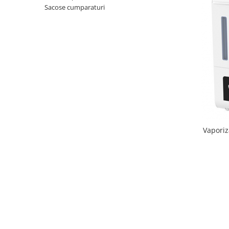
Ceai vrac
Sacose cumparaturi
Ceaiuri diverse si accesorii
Bauturi
Apa
Sucuri
Vinuri, bere si alte bauturi
Siropuri naturale
Energizante
Carbogazoase
Siropuri Bio
Vaporiz
Cacao si inlocuitori
Seminte bio pentru germinat
Seminte din plante oleaginoase
Superalimente bio
Fructe si legume Bio
Alimente de baza