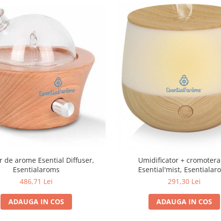
r de arome Esential Diffuser,
Umidificator + cromotera
Esentialaroms
Esential'mist, Esentialar
486,71 Lei
291,30 Lei
ADAUGA IN COS
ADAUGA IN COS